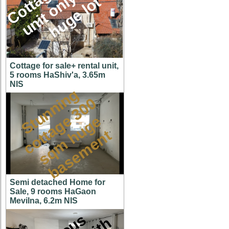
M
l
t
Cottage for sale+ rental unit,
5 rooms HaShiv'a, 3.65m
NIS
S
t
u
n
n
i
n
g
c
o
t
a
g
3
0
s
q
m
h
u
g
b
a
s
e
m
e
n
0
e
e
t
t
Semi detached Home for
Sale, 9 rooms HaGaon
Mevilna, 6.2m NIS