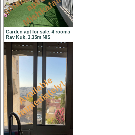
n
n
m
Garden apt for sale, 4 rooms
Rav Kuk, 3.35m NIS
A
v
a
i
l
a
l
e
i
m
m
e
d
i
a
t
e
l
y
b
!