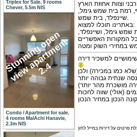
Triplex for Sale, 9 rooms
Chever, 5.5m NIS
, רמת בית שמש גימל
שיינפלד, בית שמש.
באתרינו תוכלו למצוא:
 שמש גימל, ושיינפלד
S
u
n
n
i
n
g
o
p
e
n
v
i
e
w
a
p
a
r
t
m
e
n
2
.
t
ש במחירי השוק ומטה
ימושיים למשכיר דירה
t
4
לא כמו במכירה) ולכן
סה שנתית גבוהה יותר
ים (אולי) שווה לחכות
Condo / Apartment for sale,
4 rooms MalAchi Hanavie,
2.3m NIS