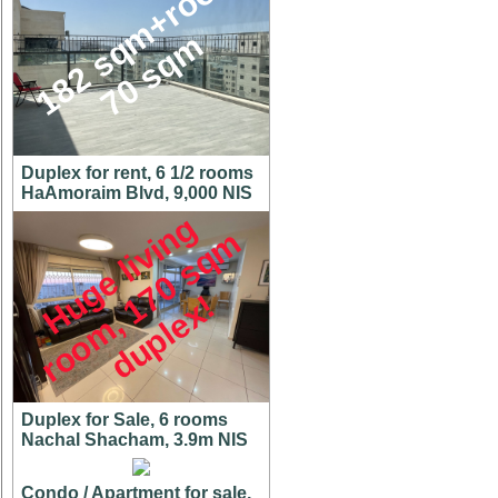
1
8
2
s
q
m
+
r
o
o
f
7
0
s
q
m
Duplex for rent, 6 1/2 rooms
HaAmoraim Blvd, 9,000 NIS
H
u
g
e
l
i
v
i
n
g
r
o
o
m
,
7
0
s
q
d
u
p
l
e
x
m
1
!
Duplex for Sale, 6 rooms
Nachal Shacham, 3.9m NIS
Condo / Apartment for sale,