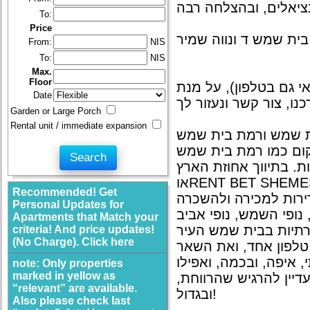
To:
Price
From:
NIS
To:
NIS
Max.
Floor
 גם בטלפון), על מנת
Date
Garden or Large Porch
Rental unit / immediate expansion
קום כמו רמת בית שמש
ת. בתיווך אחוזת הארץ
אוRENT BET SHEMESH , תיווך המתמחה בדירות למכירה ולהשכרה ברמת בית שמש ,
Recommended! Get
ירות למכירה ולהשכרה
Personal Updates for
ופי השמש, נופי אביב
Apartments that Match your
criteria! And price updates!
(No Charge). Click here
טלפון אחד, ואת השאר
 איפה, ובכמה, ואפילו
note: Only properties
marked in yellow as
עדיין להרגיש שהרווחת
“relevant” are available.
ובגדול!
Also please check last