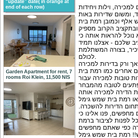
“update” date( in orange at
למכירה, וילות ויחידות
end of each row)
, ומשום שדירות באות
 אלף וכמובן רמת בית
ובתקציב הקרוב מספיק
נוכל להראות אותה כי
יב שלכם - אצלנו תמיד
שכיר, בצורה המשתלמת
לכולם.
 ורק בדירות למכירה
ם אחרים כמו רמת בית
Garden Apartment for rent, 7
rooms Roi Klein, 11,500 NIS
 טובות למכירה עבור
מופתעים לטובה מהמבחר
את הדירה למכירה אותה
בתחום הדירות להשכרה
חפשים, פנו אלינו כי
כל לפנות לציבור ברמת