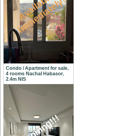
A
v
a
i
l
a
l
e
i
m
m
e
d
i
a
t
e
l
y
b
!
Condo / Apartment for sale,
4 rooms Nachal Habasor,
2.4m NIS
stunning!!!