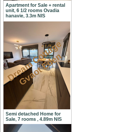
Apartment for Sale + rental
unit, 6 1/2 rooms Ovadia
hanavie, 3.3m NIS
D
r
e
a
m
C
t
t
a
g
e
G
v
a
o
t
E
d
e
o
n
Semi detached Home for
Sale, 7 rooms , 4.89m NIS