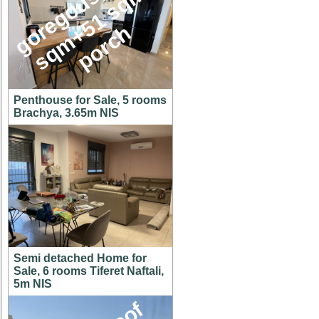
g
o
e
g
o
u
s
1
4
6
s
q
m
+
5
1
s
q
p
o
r
c
,
m
r
h
Penthouse for Sale, 5 rooms
Brachya, 3.65m NIS
Semi detached Home for
Sale, 6 rooms Tiferet Naftali,
5m NIS