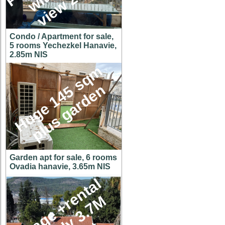
Condo / Apartment for sale,
5 rooms Yechezkel Hanavie,
2.85m NIS
H
u
g
e
1
4
5
s
q
m
p
l
u
s
g
a
r
d
e
n
Garden apt for sale, 6 rooms
Ovadia hanavie, 3.65m NIS
C
o
t
t
a
g
e
+
r
e
n
t
a
l
u
n
i
t
o
n
y
3
.
7
h
u
g
e
l
o