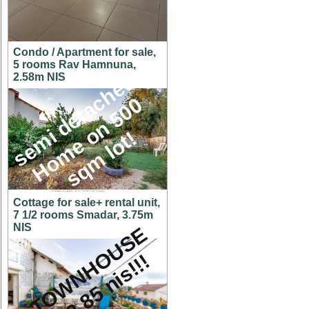
Condo / Apartment for sale,
5 rooms Rav Hamnuna,
s
e
m
i
d
e
t
a
c
h
e
d
H
o
m
e
o
n
5
0
s
q
m
l
o
t
2.58m NIS
0
!
Cottage for sale+ rental unit,
7 1/2 rooms Smadar, 3.75m
NIS
A
T
O
W
N
H
O
U
S
E
f
o
r
2
.
8
5
n
i
s
!
!
!