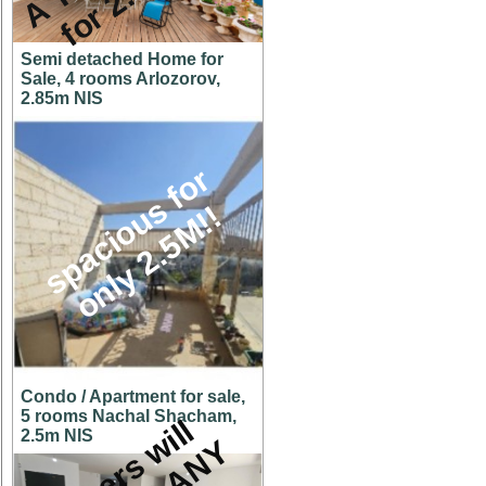
Semi detached Home for
Sale, 4 rooms Arlozorov,
2.85m NIS
s
p
a
c
i
o
u
s
f
o
r
o
n
l
y
2
.
5
M
!
!
Condo / Apartment for sale,
5 rooms Nachal Shacham,
O
w
n
e
r
s
w
i
l
l
c
o
n
s
i
d
e
r
A
N
O
F
F
E
2.5m NIS