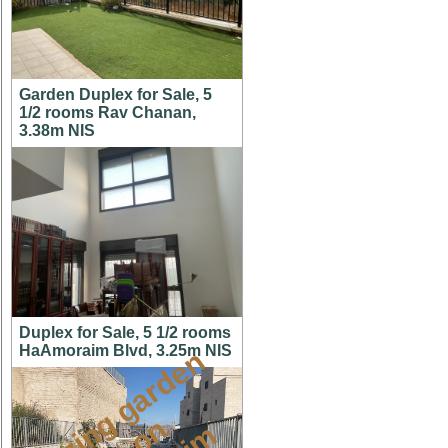
Garden Duplex for Sale, 5
1/2 rooms Rav Chanan,
3.38m NIS
Duplex for Sale, 5 1/2 rooms
HaAmoraim Blvd, 3.25m NIS
a
m
a
z
i
g
g
a
r
d
e
n
a
p
t
o
M
i
s
h
k
a
f
a
i